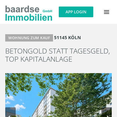
Zum
Inhalt
APP LOGIN
springen
51145 KÖLN
WOHNUNG ZUM KAUF
BETONGOLD STATT TAGESGELD,
TOP KAPITALANLAGE