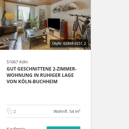
ObjNr. 62868-0251_2
51067 Köln
GUT GESCHNITTENE 2-ZIMMER-
WOHNUNG IN RUHIGER LAGE
VON KÖLN-BUCHHEIM
2
Wohnfl. 54 m²
Kaufpreis