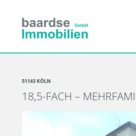
Zum
Inhalt
springen
51143 KÖLN
18,5-FACH – MEHRFAM